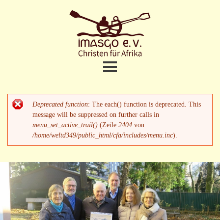
Direkt
zum
Inhalt
Christen
fuer
Afrika
Home
Hauptmenü
Deprecated function
: The each() function is deprecated. This
Fehlermeldung
Projekte
message will be suppressed on further calls in
menu_set_active_trail()
(Zeile
2404
von
/home/weltd349/public_html/cfa/includes/menu.inc
).
Termine und Aktuelles
Meine Unterstützung
Wer sind wir