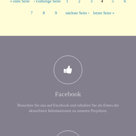
Seiten
« erste Seite
‹ vorherige Seite
1
2
3
4
5
6
7
8
9
nächste Seite ›
letzte Seite »
Facebook
Besuchen Sie uns auf Facebook und erhalten Sie als Erstes die
aktuellsten Informationen zu unseren Projekten.