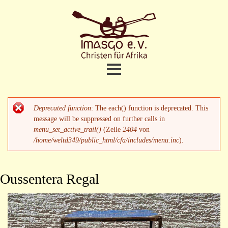
Direkt
zum
Inhalt
Christen
fuer
Afrika
Home
Hauptmenü
Deprecated function
: The each() function is deprecated. This
Fehlermeldung
Projekte
message will be suppressed on further calls in
menu_set_active_trail()
(Zeile
2404
von
/home/weltd349/public_html/cfa/includes/menu.inc
).
Termine und Aktuelles
Meine Unterstützung
Oussentera Regal
Wer sind wir