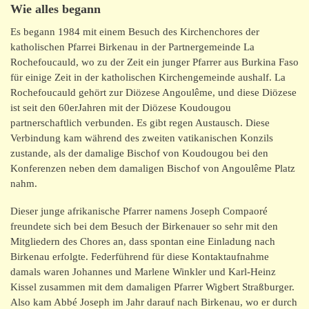
Wie alles begann
Entstehungsgeschichte
Es begann 1984 mit einem Besuch des Kirchenchores der
katholischen Pfarrei Birkenau in der Partnergemeinde La
Rochefoucauld, wo zu der Zeit ein junger Pfarrer aus Burkina Faso
Burkina Faso
für einige Zeit in der katholischen Kirchengemeinde aushalf. La
Rochefoucauld gehört zur Diözese Angoulême, und diese Diözese
Kontakt/Impressum
ist seit den 60erJahren mit der Diözese Koudougou
partnerschaftlich verbunden. Es gibt regen Austausch. Diese
Verbindung kam während des zweiten vatikanischen Konzils
zustande, als der damalige Bischof von Koudougou bei den
Konferenzen neben dem damaligen Bischof von Angoulême Platz
nahm.
Dieser junge afrikanische Pfarrer namens Joseph Compaoré
freundete sich bei dem Besuch der Birkenauer so sehr mit den
Mitgliedern des Chores an, dass spontan eine Einladung nach
Birkenau erfolgte. Federführend für diese Kontaktaufnahme
damals waren Johannes und Marlene Winkler und Karl-Heinz
Kissel zusammen mit dem damaligen Pfarrer Wigbert Straßburger.
Also kam Abbé Joseph im Jahr darauf nach Birkenau, wo er durch