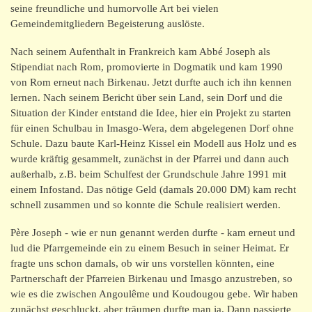
seine freundliche und humorvolle Art bei vielen
Gemeindemitgliedern Begeisterung auslöste.
Nach seinem Aufenthalt in Frankreich kam Abbé Joseph als
Stipendiat nach Rom, promovierte in Dogmatik und kam 1990
von Rom erneut nach Birkenau. Jetzt durfte auch ich ihn kennen
lernen. Nach seinem Bericht über sein Land, sein Dorf und die
Situation der Kinder entstand die Idee, hier ein Projekt zu starten
für einen Schulbau in Imasgo-Wera, dem abgelegenen Dorf ohne
Schule. Dazu baute Karl-Heinz Kissel ein Modell aus Holz und es
wurde kräftig gesammelt, zunächst in der Pfarrei und dann auch
außerhalb, z.B. beim Schulfest der Grundschule Jahre 1991 mit
einem Infostand. Das nötige Geld (damals 20.000 DM) kam recht
schnell zusammen und so konnte die Schule realisiert werden.
Père Joseph - wie er nun genannt werden durfte - kam erneut und
lud die Pfarrgemeinde ein zu einem Besuch in seiner Heimat. Er
fragte uns schon damals, ob wir uns vorstellen könnten, eine
Partnerschaft der Pfarreien Birkenau und Imasgo anzustreben, so
wie es die zwischen Angoulême und Koudougou gebe. Wir haben
zunächst geschluckt, aber träumen durfte man ja. Dann passierte