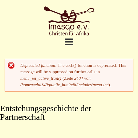
Direkt
zum
Inhalt
Christen
fuer
Afrika
Home
Hauptmenü
Deprecated function
: The each() function is deprecated. This
Fehlermeldung
Projekte
message will be suppressed on further calls in
menu_set_active_trail()
(Zeile
2404
von
/home/weltd349/public_html/cfa/includes/menu.inc
).
Termine und Aktuelles
Meine Unterstützung
Entstehungsgeschichte der
Partnerschaft
Wer sind wir
Besuche